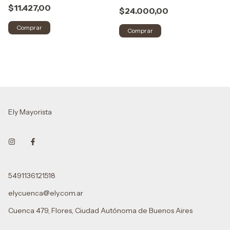
$11.427,00
$24.000,00
Comprar
Ely Mayorista
5491136121518
elycuenca@ely.com.ar
Cuenca 479, Flores, Ciudad Autónoma de Buenos Aires