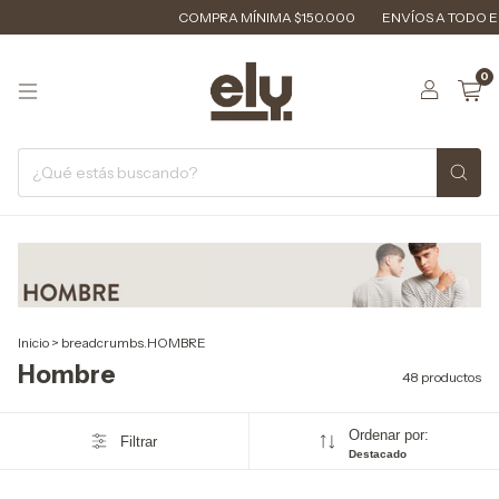
COMPRA MÍNIMA $150.000
ENVÍOS A TODO EL PAÍS 🇦
0
Inicio
>
breadcrumbs.HOMBRE
Hombre
48 productos
Ordenar por:
Filtrar
Destacado