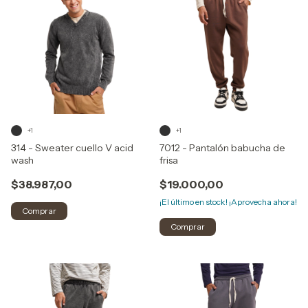
+1
+1
314 - Sweater cuello V acid
7012 - Pantalón babucha de
wash
frisa
$38.987,00
$19.000,00
¡El último en stock! ¡Aprovecha ahora!
Comprar
Comprar